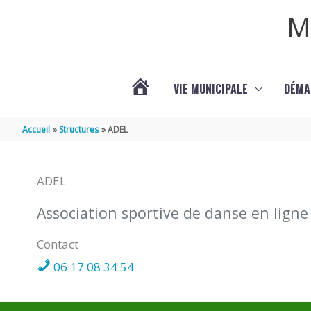
Aller au contenu
Aller au pied de page
M
VIE MUNICIPALE
DÉMA
ACTUALITÉS
Accueil
Structures
ADEL
DE
ADEL
COURPIGNAC
Association sportive de danse en ligne
(17130)
Contact
06 17 08 34 54