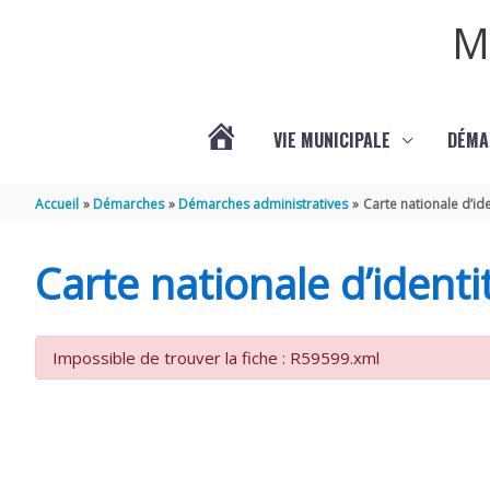
Aller au contenu
Aller au pied de page
M
VIE MUNICIPALE
DÉMA
ACTUALITÉS
Accueil
Démarches
Démarches administratives
Carte nationale d’ide
DE
Carte nationale d’identi
COURPIGNAC
Impossible de trouver la fiche : R59599.xml
(17130)