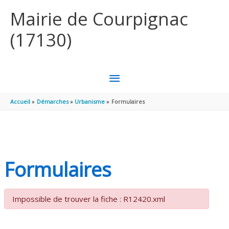
Aller au contenu
Aller au pied de page
Mairie de Courpignac
(17130)
MENU
PRINCIPAL
Accueil
Démarches
Urbanisme
Formulaires
Formulaires
Impossible de trouver la fiche : R12420.xml