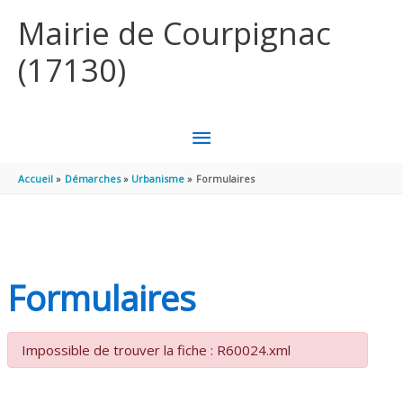
Aller au contenu
Aller au pied de page
Mairie de Courpignac
(17130)
MENU
PRINCIPAL
Accueil
Démarches
Urbanisme
Formulaires
Formulaires
Impossible de trouver la fiche : R60024.xml