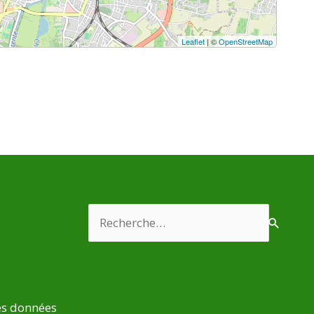
Leaflet
| ©
OpenStreetMap
Rechercher :
es données