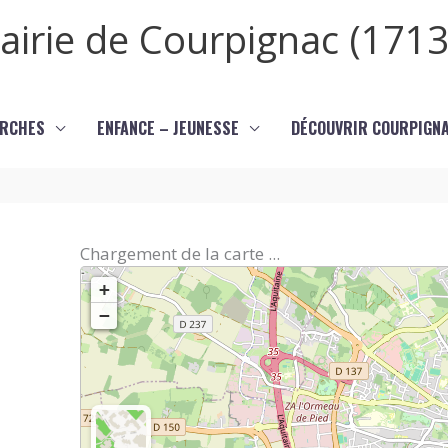
airie de Courpignac (1713
RCHES
ENFANCE – JEUNESSE
DÉCOUVRIR COURPIGN
Chargement de la carte ...
+
−