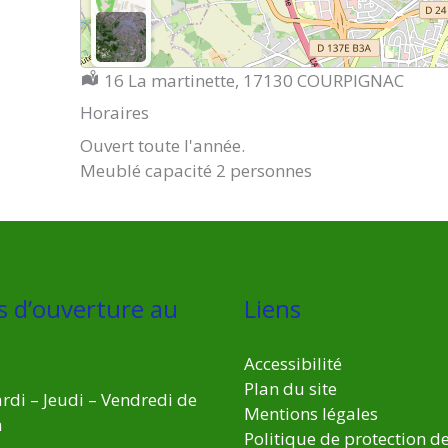
Localisation :
16 La martinette, 17130 COURPIGNAC
Horaires
Ouvert toute l'année.
Meublé capacité 2 personnes
s d’ouverture au
Liens
Accessibilité
Plan du site
rdi – Jeudi – Vendredi de
Mentions légales
h
Politique de protection d