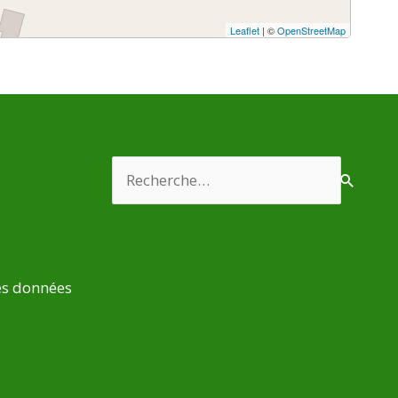
Leaflet
| ©
OpenStreetMap
Rechercher :
es données