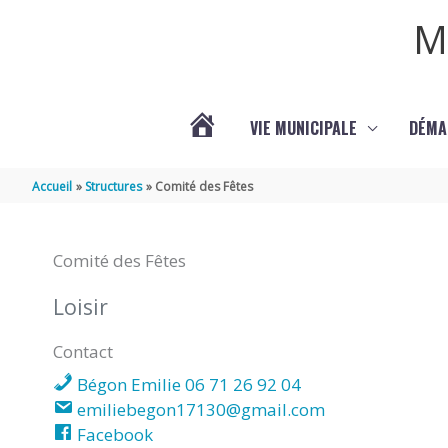
Aller au contenu
Aller au pied de page
M
VIE MUNICIPALE
DÉMA
ACTUALITÉS
Accueil
Structures
Comité des Fêtes
DE
Comité des Fêtes
COURPIGNAC
Loisir
(17130)
Contact
Bégon Emilie 06 71 26 92 04
emiliebegon17130@gmail.com
Facebook