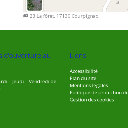
Localisation :
23 La fôret, 17130 Courpignac
s d’ouverture au
Liens
Accessibilité
Plan du site
rdi – Jeudi – Vendredi de
Mentions légales
h
Politique de protection d
Gestion des cookies