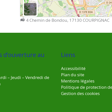
Localisation :
4 Chemin de Bondou, 17130 COURPIGNAC
s d’ouverture au
Liens
Accessibilité
Plan du site
rdi – Jeudi – Vendredi de
Mentions légales
h
Politique de protection d
Gestion des cookies