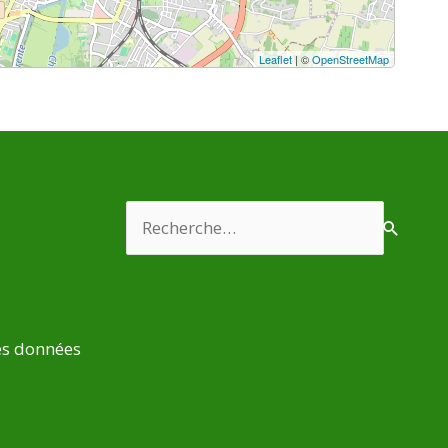
Leaflet
| ©
OpenStreetMap
Rechercher :
es données