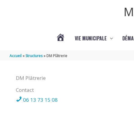
Aller au contenu
Aller au pied de page
M
VIE MUNICIPALE
DÉMA
ACTUALITÉS
Accueil
Structures
DM Plâtrerie
DE
DM Plâtrerie
COURPIGNAC
Contact
06 13 73 15 08
(17130)