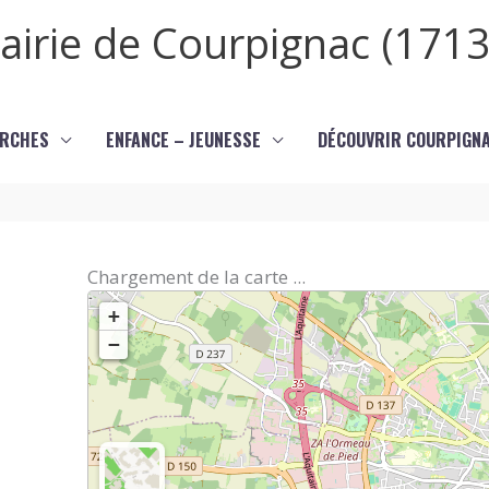
airie de Courpignac (1713
RCHES
ENFANCE – JEUNESSE
DÉCOUVRIR COURPIGN
Chargement de la carte ...
+
−