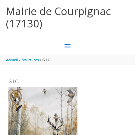
Aller au contenu
Aller au pied de page
Mairie de Courpignac
(17130)
MENU
PRINCIPAL
Accueil
Structures
G.I.C.
G.I.C.