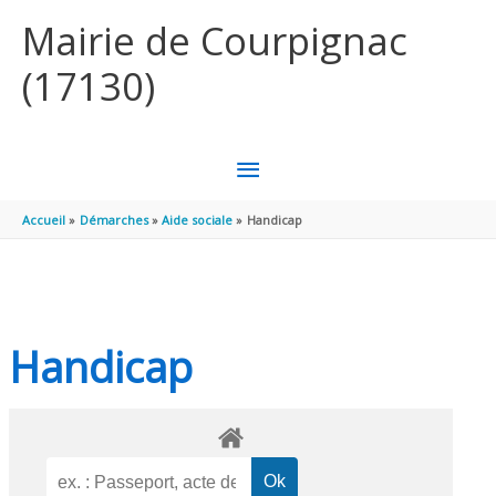
Aller au contenu
Aller au pied de page
Mairie de Courpignac
(17130)
MENU
PRINCIPAL
Accueil
Démarches
Aide sociale
Handicap
Handicap