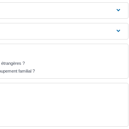
s étrangères ?
oupement familial ?