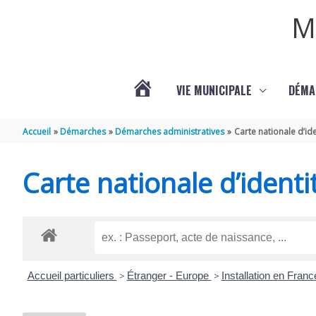
Aller au contenu
Aller au pied de page
M
VIE MUNICIPALE
DÉMA
ACTUALITÉS
Accueil
Démarches
Démarches administratives
Carte nationale d’ide
DE
Carte nationale d’identi
COURPIGNAC
(17130)
Accueil particuliers
>
Étranger - Europe
>
Installation en Franc