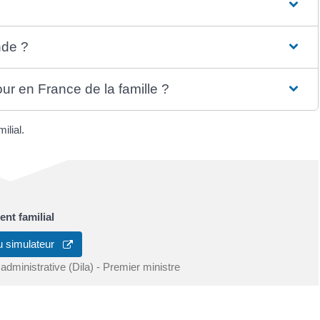
nde ?
our en France de la famille ?
ilial.
nt familial
u simulateur
 administrative (Dila) - Premier ministre