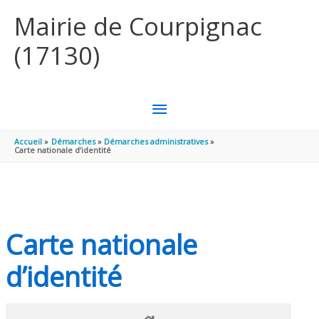
Aller au contenu
Aller au pied de page
Mairie de Courpignac
(17130)
MENU
PRINCIPAL
Accueil
Démarches
Démarches administratives
Carte nationale d’identité
Carte nationale
d’identité