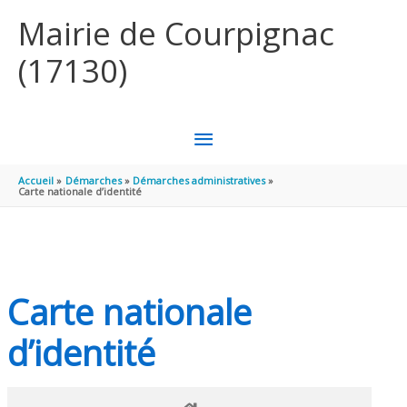
Aller au contenu
Aller au pied de page
Mairie de Courpignac
(17130)
MENU
PRINCIPAL
Accueil
Démarches
Démarches administratives
Carte nationale d’identité
Carte nationale
d’identité