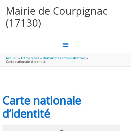
Aller au contenu
Aller au pied de page
Mairie de Courpignac
(17130)
MENU
PRINCIPAL
Accueil
Démarches
Démarches administratives
Carte nationale d’identité
Carte nationale
d’identité