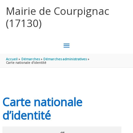
Aller au contenu
Aller au pied de page
Mairie de Courpignac
(17130)
MENU
PRINCIPAL
Accueil
Démarches
Démarches administratives
Carte nationale d’identité
Carte nationale
d’identité