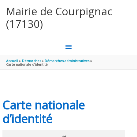
Aller au contenu
Aller au pied de page
Mairie de Courpignac
(17130)
MENU
PRINCIPAL
Accueil
Démarches
Démarches administratives
Carte nationale d’identité
Carte nationale
d’identité