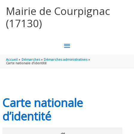
Aller au contenu
Aller au pied de page
Mairie de Courpignac
(17130)
MENU
PRINCIPAL
Accueil
Démarches
Démarches administratives
Carte nationale d’identité
Carte nationale
d’identité