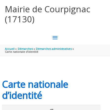
Aller au contenu
Aller au pied de page
Mairie de Courpignac
(17130)
MENU
PRINCIPAL
Accueil
Démarches
Démarches administratives
Carte nationale d’identité
Carte nationale
d’identité