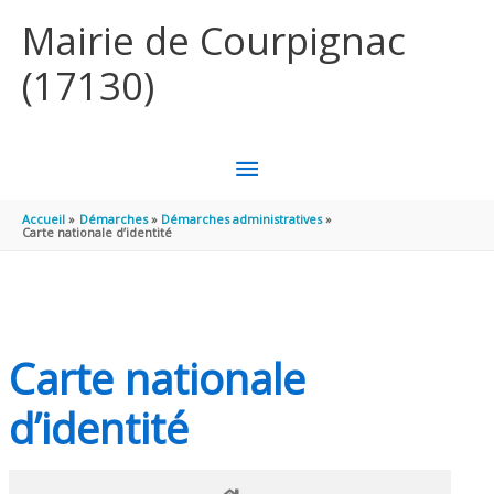
Aller au contenu
Aller au pied de page
Mairie de Courpignac
(17130)
MENU
PRINCIPAL
Accueil
Démarches
Démarches administratives
Carte nationale d’identité
Carte nationale
d’identité