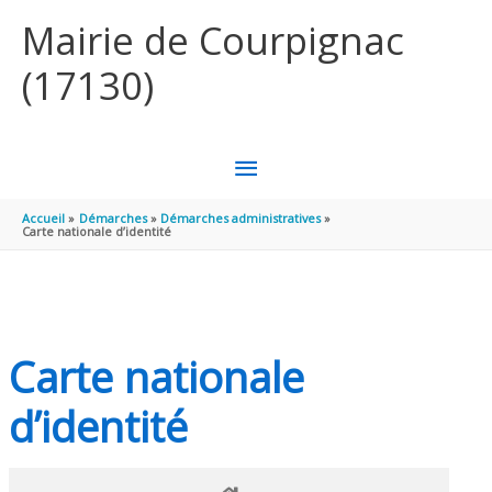
Aller au contenu
Aller au pied de page
Mairie de Courpignac
(17130)
MENU
PRINCIPAL
Accueil
Démarches
Démarches administratives
Carte nationale d’identité
Carte nationale
d’identité