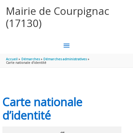
Aller au contenu
Aller au pied de page
Mairie de Courpignac
(17130)
MENU
PRINCIPAL
Accueil
Démarches
Démarches administratives
Carte nationale d’identité
Carte nationale
d’identité