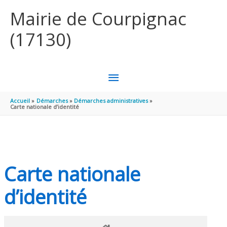
Aller au contenu
Aller au pied de page
Mairie de Courpignac
(17130)
MENU
PRINCIPAL
Accueil
Démarches
Démarches administratives
Carte nationale d’identité
Carte nationale
d’identité