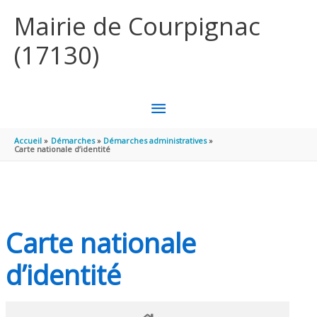
Aller au contenu
Aller au pied de page
Mairie de Courpignac
(17130)
MENU
PRINCIPAL
Accueil
Démarches
Démarches administratives
Carte nationale d’identité
Carte nationale
d’identité