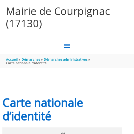
Aller au contenu
Aller au pied de page
Mairie de Courpignac
(17130)
MENU
PRINCIPAL
Accueil
Démarches
Démarches administratives
Carte nationale d’identité
Carte nationale
d’identité